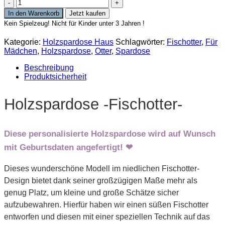
Große
Holzspardose
In den Warenkorb
Jetzt kaufen
Fischotter
Kein Spielzeug! Nicht für Kinder unter 3 Jahren !
Menge
Kategorie:
Holzspardose Haus
Schlagwörter:
Fischotter
,
Für
Mädchen
,
Holzspardose
,
Otter
,
Spardose
Beschreibung
Produktsicherheit
Holzspardose -Fischotter-
Diese personalisierte Holzspardose wird auf Wunsch
mit Geburtsdaten angefertigt! ❤
Dieses wunderschöne Modell im niedlichen Fischotter-
Design bietet dank seiner großzügigen Maße mehr als
genug Platz, um kleine und große Schätze sicher
aufzubewahren. Hierfür haben wir einen süßen Fischotter
entworfen und diesen mit einer speziellen Technik auf das