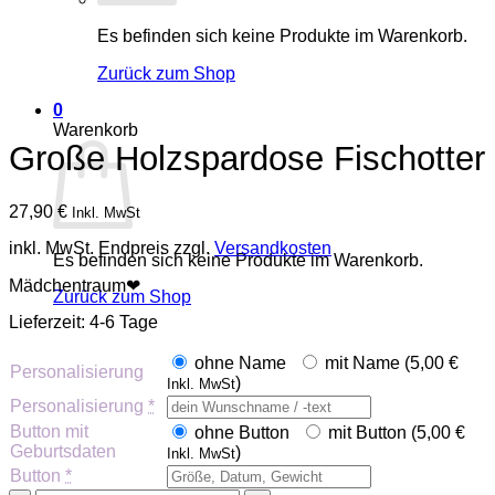
Es befinden sich keine Produkte im Warenkorb.
Zurück zum Shop
0
Warenkorb
Große Holzspardose Fischotter
27,90
€
Inkl. MwSt
inkl. MwSt.
Endpreis zzgl.
Versandkosten
Es befinden sich keine Produkte im Warenkorb.
Mädchentraum❤
Zurück zum Shop
Lieferzeit:
4-6 Tage
ohne Name
mit Name (
5,00
€
Personalisierung
)
Inkl. MwSt
Personalisierung
*
Button mit
ohne Button
mit Button (
5,00
€
Geburtsdaten
)
Inkl. MwSt
Button
*