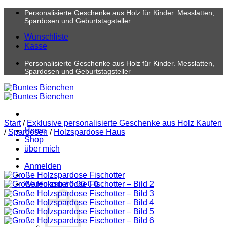
Zum
Personalisierte Geschenke aus Holz für Kinder. Messlatten,
Inhalt
Spardosen und Geburtstagsteller
springen
Wunschliste
Kasse
Personalisierte Geschenke aus Holz für Kinder. Messlatten,
Spardosen und Geburtstagsteller
Start
/
Exklusive personalisierte Geschenke aus Holz Kaufen
Home
/
Spardosen
/
Holzspardose Haus
Shop
über mich
Anmelden
Warenkorb /
0,00
€
0