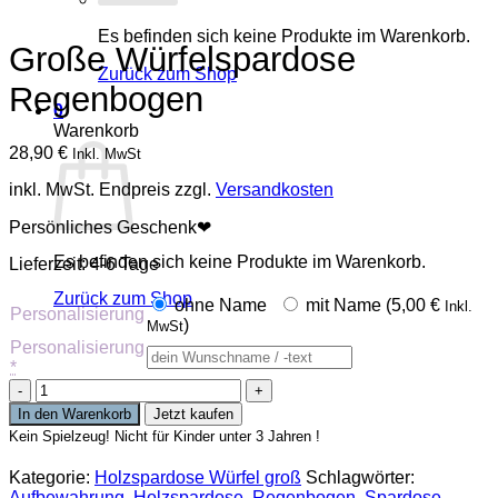
Es befinden sich keine Produkte im Warenkorb.
Große Würfelspardose
Zurück zum Shop
Regenbogen
0
Warenkorb
28,90
€
Inkl. MwSt
inkl. MwSt.
Endpreis zzgl.
Versandkosten
Persönliches Geschenk❤
Es befinden sich keine Produkte im Warenkorb.
Lieferzeit:
4-6 Tage
Zurück zum Shop
ohne Name
mit Name (
5,00
€
Inkl.
Personalisierung
)
MwSt
Personalisierung
*
Große
Würfelspardose
In den Warenkorb
Jetzt kaufen
Regenbogen
Kein Spielzeug! Nicht für Kinder unter 3 Jahren !
Menge
Kategorie:
Holzspardose Würfel groß
Schlagwörter:
Aufbewahrung
,
Holzspardose
,
Regenbogen
,
Spardose
,