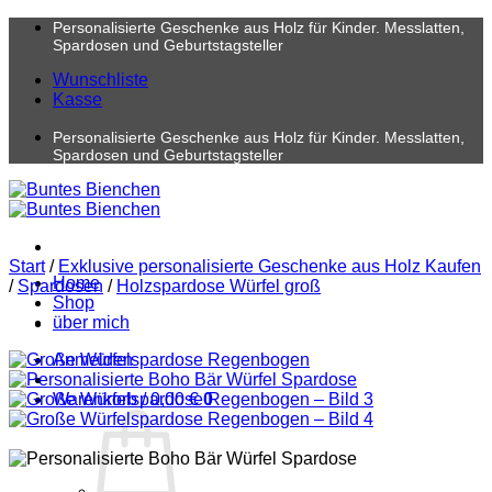
Zum
Personalisierte Geschenke aus Holz für Kinder. Messlatten,
Inhalt
Spardosen und Geburtstagsteller
springen
Wunschliste
Kasse
Personalisierte Geschenke aus Holz für Kinder. Messlatten,
Spardosen und Geburtstagsteller
Start
/
Exklusive personalisierte Geschenke aus Holz Kaufen
Home
/
Spardosen
/
Holzspardose Würfel groß
Shop
über mich
Anmelden
Warenkorb /
0,00
€
0