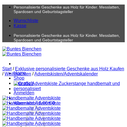
Zum
Personalisierte Geschenke aus Holz für Kinder. Messlatten,
Inhalt
Spardosen und Geburtstagsteller
springen
Wunschliste
Kasse
Personalisierte Geschenke aus Holz für Kinder. Messlatten,
Spardosen und Geburtstagsteller
Start
/
Exklusive personalisierte Geschenke aus Holz Kaufen
Home
/
Weihnachten
/
Adventskisten/Adventskalender
Shop
über mich
Anmelden
Warenkorb /
0,00
€
0