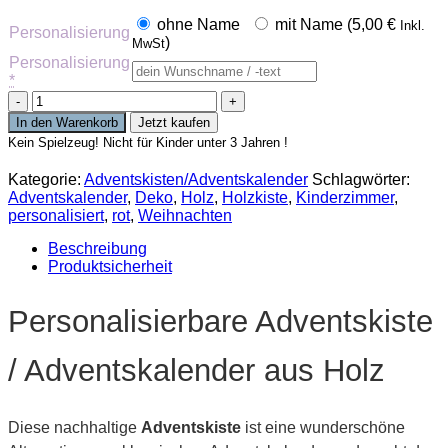
ohne Name
mit Name (
5,00
€
Inkl.
Personalisierung
)
MwSt
Personalisierung
*
Handbemalte
Adventskiste
In den Warenkorb
Jetzt kaufen
"Zuckerstange"
Kein Spielzeug! Nicht für Kinder unter 3 Jahren !
Menge
Kategorie:
Adventskisten/Adventskalender
Schlagwörter:
Adventskalender
,
Deko
,
Holz
,
Holzkiste
,
Kinderzimmer
,
personalisiert
,
rot
,
Weihnachten
Beschreibung
Produktsicherheit
Personalisierbare Adventskiste
/ Adventskalender aus Holz
Diese nachhaltige
Adventskiste
ist eine wunderschöne