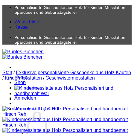
Zum
Personalisierte Geschenke aus Holz für Kinder. Messlatten,
Inhalt
Spardosen und Geburtstagsteller
springen
Wunschliste
Kasse
Personalisierte Geschenke aus Holz für Kinder. Messlatten,
Spardosen und Geburtstagsteller
Start
/
Exklusive personalisierte Geschenke aus Holz Kaufen
Home
/
Kindermesslatten
/
Geschwistermesslatten
Shop
über mich
Anmelden
Warenkorb /
0,00
€
0