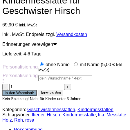
Kindermesslatte für
Geschwister Hirsch
69,90
€
Inkl. MwSt
inkl. MwSt.
Endpreis zzgl.
Versandkosten
Erinnerungen verewigen❤
Lieferzeit:
4-6 Tage
ohne Name
mit Name (
5,00
€
Inkl.
Personalisierung
)
MwSt
Personalisierung
*
Kindermesslatte
für
In den Warenkorb
Jetzt kaufen
Geschwister
Kein Spielzeug! Nicht für Kinder unter 3 Jahren !
Hirsch
Menge
Kategorien:
Geschwistermesslatten
,
Kindermesslatten
Schlagwörter:
flieder
,
Hirsch
,
Kindermesslatte
,
lila
,
Messlatte
Holz
,
Reh
,
rosa
Beschreibung