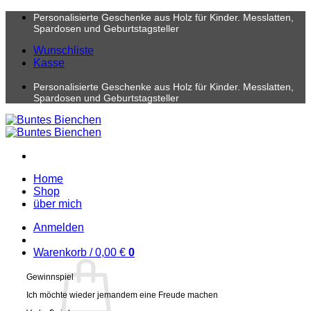
Zum
Personalisierte Geschenke aus Holz für Kinder. Messlatten,
Inhalt
Spardosen und Geburtstagsteller
springen
Wunschliste
Kasse
Personalisierte Geschenke aus Holz für Kinder. Messlatten,
Spardosen und Geburtstagsteller
Home
Shop
über mich
Anmelden
Warenkorb /
0,00
€
0
Gewinnspiel
Ich möchte wieder jemandem eine Freude machen