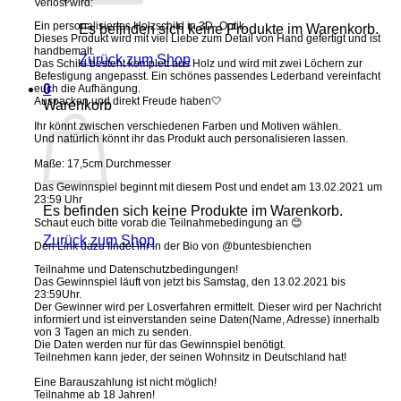
Verlost wird:
Ein personalisiertes Holzschild in 3D- Optik.
Es befinden sich keine Produkte im Warenkorb.
Dieses Produkt wird mit viel Liebe zum Detail von Hand gefertigt und ist
handbemalt.
Zurück zum Shop
Das Schild besteht komplett aus Holz und wird mit zwei Löchern zur
Befestigung angepasst. Ein schönes passendes Lederband vereinfacht
0
euch die Aufhängung.
Auspacken und direkt Freude haben🤍
Warenkorb
Ihr könnt zwischen verschiedenen Farben und Motiven wählen.
Und natürlich könnt ihr das Produkt auch personalisieren lassen.
Maße: 17,5cm Durchmesser
Das Gewinnspiel beginnt mit diesem Post und endet am 13.02.2021 um
23:59 Uhr
Es befinden sich keine Produkte im Warenkorb.
Schaut euch bitte vorab die Teilnahmebedingung an 😊
Zurück zum Shop
Den Link dazu findet ihr in der Bio von @buntesbienchen
Teilnahme und Datenschutzbedingungen!
Das Gewinnspiel läuft von jetzt bis Samstag, den 13.02.2021 bis
23:59Uhr.
Der Gewinner wird per Losverfahren ermittelt. Dieser wird per Nachricht
informiert und ist einverstanden seine Daten(Name, Adresse) innerhalb
von 3 Tagen an mich zu senden.
Die Daten werden nur für das Gewinnspiel benötigt.
Teilnehmen kann jeder, der seinen Wohnsitz in Deutschland hat!
Eine Barauszahlung ist nicht möglich!
Teilnahme ab 18 Jahren!