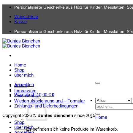
Zum
Personalisierte Geschenke aus Holz für Kinder. Messlatten, Sp
Inhalt
Wunschliste
springen
Kasse
Personalisierte Geschenke aus Holz für Kinder. Messlatten, Sp
Home
Shop
über mich
Anmelden
AGB’s
Impressum
Warenkorb /
0,00
€
0
Datenschutz
Wiederrufsbelehrung und – Formular
Suchen
Zahlungs- und Lieferbedingungen
nach:
Copyright 2026 ©
Buntes Bienchen
since 2019
Home
Shop
über mich
Es befinden sich keine Produkte im Warenkorb.
Anmelden