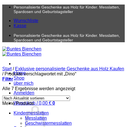
Zum
Personalisierte Geschenke aus Holz für Kinder. Messlatten,
Inhalt
Spardosen und Geburtstagsteller
springen
Wunschliste
Kasse
Personalisierte Geschenke aus Holz für Kinder. Messlatten,
Spardosen und Geburtstagsteller
Start
/
Exklusive personalisierte Geschenke aus Holz Kaufen
Home
/
Produkte verschlagwortet mit „Dino“
Shop
Filter
über mich
Nach
Alle 7 Ergebnisse werden angezeigt
Anmelden
Aktualität
sortiert
Warenkorb /
0,00
€
0
Meine Produkte
Kindermesslatten
Messlatten
Geschwistermesslatten