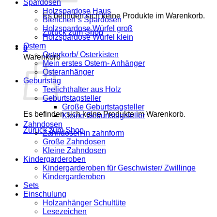
Spardosen
Holzspardose Haus
Es befinden sich keine Produkte im Warenkorb.
Bienchen´s Spardosen
Holzspardose Würfel groß
Zurück zum Shop
Holzspardose Würfel klein
Ostern
0
Osterkorb/ Osterkisten
Warenkorb
Mein erstes Ostern- Anhänger
Osteranhänger
Geburtstag
Teelichthalter aus Holz
Geburtstagsteller
Große Geburtstagsteller
Es befinden sich keine Produkte im Warenkorb.
Kleine Geburtstagsteller
Zahndosen
Zurück zum Shop
Zahndosen in zahnform
Große Zahndosen
Kleine Zahndosen
Kindergarderoben
Kindergarderoben für Geschwister/ Zwillinge
Kindergarderoben
Sets
Einschulung
Holzanhänger Schultüte
Lesezeichen