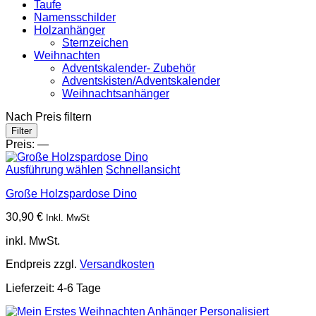
Taufe
Namensschilder
Holzanhänger
Sternzeichen
Weihnachten
Adventskalender- Zubehör
Adventskisten/Adventskalender
Weihnachtsanhänger
Nach Preis filtern
Min.
Max.
Filter
Preis
Preis
Preis:
—
Ausführung wählen
Schnellansicht
Große Holzspardose Dino
30,90
€
Inkl. MwSt
inkl. MwSt.
Endpreis zzgl.
Versandkosten
Lieferzeit:
4-6 Tage