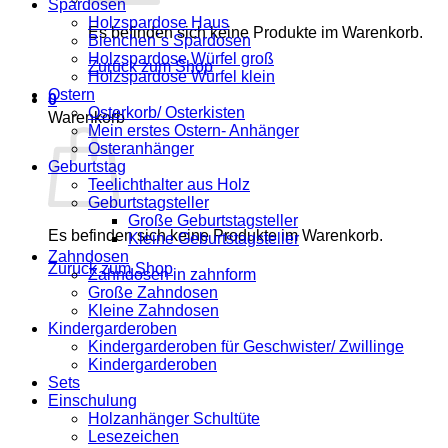
Spardosen
Holzspardose Haus
Es befinden sich keine Produkte im Warenkorb.
Bienchen´s Spardosen
Holzspardose Würfel groß
Zurück zum Shop
Holzspardose Würfel klein
Ostern
0
Osterkorb/ Osterkisten
Warenkorb
Mein erstes Ostern- Anhänger
Osteranhänger
Geburtstag
Teelichthalter aus Holz
Geburtstagsteller
Große Geburtstagsteller
Es befinden sich keine Produkte im Warenkorb.
Kleine Geburtstagsteller
Zahndosen
Zurück zum Shop
Zahndosen in zahnform
Große Zahndosen
Kleine Zahndosen
Kindergarderoben
Kindergarderoben für Geschwister/ Zwillinge
Kindergarderoben
Sets
Einschulung
Holzanhänger Schultüte
Lesezeichen