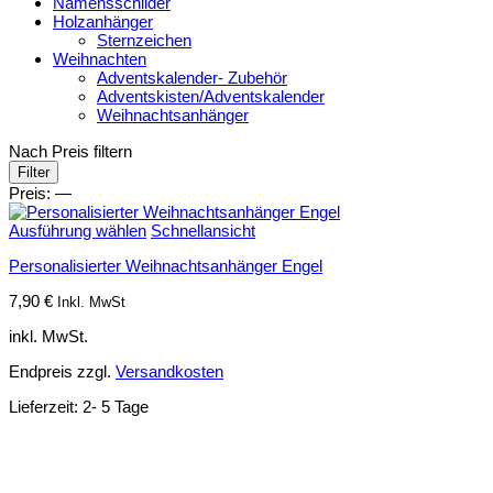
Namensschilder
Holzanhänger
Sternzeichen
Weihnachten
Adventskalender- Zubehör
Adventskisten/Adventskalender
Weihnachtsanhänger
Nach Preis filtern
Min.
Max.
Filter
Preis
Preis
Preis:
—
Ausführung wählen
Schnellansicht
Personalisierter Weihnachtsanhänger Engel
7,90
€
Inkl. MwSt
inkl. MwSt.
Endpreis zzgl.
Versandkosten
Lieferzeit:
2- 5 Tage