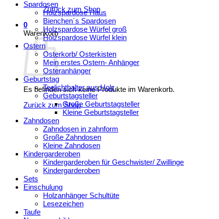
Spardosen
Zurück zum Shop
Holzspardose Haus
Bienchen´s Spardosen
0
Holzspardose Würfel groß
Warenkorb
Holzspardose Würfel klein
Ostern
Osterkorb/ Osterkisten
Mein erstes Ostern- Anhänger
Osteranhänger
Geburtstag
Teelichthalter aus Holz
Es befinden sich keine Produkte im Warenkorb.
Geburtstagsteller
Große Geburtstagsteller
Zurück zum Shop
Kleine Geburtstagsteller
Zahndosen
Zahndosen in zahnform
Große Zahndosen
Kleine Zahndosen
Kindergarderoben
Kindergarderoben für Geschwister/ Zwillinge
Kindergarderoben
Sets
Einschulung
Holzanhänger Schultüte
Lesezeichen
Taufe