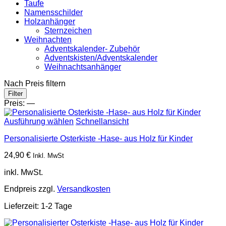
Taufe
Namensschilder
Holzanhänger
Sternzeichen
Weihnachten
Adventskalender- Zubehör
Adventskisten/Adventskalender
Weihnachtsanhänger
Nach Preis filtern
Min.
Max.
Filter
Preis
Preis
Preis:
—
Ausführung wählen
Schnellansicht
Personalisierte Osterkiste -Hase- aus Holz für Kinder
24,90
€
Inkl. MwSt
inkl. MwSt.
Endpreis zzgl.
Versandkosten
Lieferzeit:
1-2 Tage