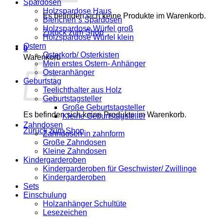
Spardosen
Holzspardose Haus
Es befinden sich keine Produkte im Warenkorb.
Bienchen´s Spardosen
Holzspardose Würfel groß
Zurück zum Shop
Holzspardose Würfel klein
Ostern
0
Osterkorb/ Osterkisten
Warenkorb
Mein erstes Ostern- Anhänger
Osteranhänger
Geburtstag
Teelichthalter aus Holz
Geburtstagsteller
Große Geburtstagsteller
Es befinden sich keine Produkte im Warenkorb.
Kleine Geburtstagsteller
Zahndosen
Zurück zum Shop
Zahndosen in zahnform
Große Zahndosen
Kleine Zahndosen
Kindergarderoben
Kindergarderoben für Geschwister/ Zwillinge
Kindergarderoben
Sets
Einschulung
Holzanhänger Schultüte
Lesezeichen