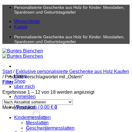
Zum
Personalisierte Geschenke aus Holz für Kinder. Messlatten,
Inhalt
Spardosen und Geburtstagsteller
springen
Wunschliste
Kasse
Personalisierte Geschenke aus Holz für Kinder. Messlatten,
Spardosen und Geburtstagsteller
Start
/
Exklusive personalisierte Geschenke aus Holz Kaufen
Home
/
Produkte verschlagwortet mit „Ostern“
Shop
Filter
über mich
Nach
Ergebnisse 1 – 12 von 18 werden angezeigt
Anmelden
Aktualität
sortiert
Warenkorb /
0,00
€
0
Meine Produkte
Kindermesslatten
Messlatten
Geschwistermesslatten