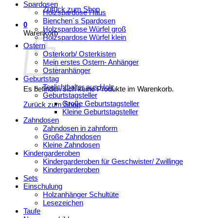
Spardosen
Zurück zum Shop
Holzspardose Haus
Bienchen´s Spardosen
0
Holzspardose Würfel groß
Warenkorb
Holzspardose Würfel klein
Ostern
Osterkorb/ Osterkisten
Mein erstes Ostern- Anhänger
Osteranhänger
Geburtstag
Teelichthalter aus Holz
Es befinden sich keine Produkte im Warenkorb.
Geburtstagsteller
Große Geburtstagsteller
Zurück zum Shop
Kleine Geburtstagsteller
Zahndosen
Zahndosen in zahnform
Große Zahndosen
Kleine Zahndosen
Kindergarderoben
Kindergarderoben für Geschwister/ Zwillinge
Kindergarderoben
Sets
Einschulung
Holzanhänger Schultüte
Lesezeichen
Taufe