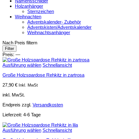
Namensschilder
Holzanhänger
Sternzeichen
Weihnachten
Adventskalender- Zubehör
Adventskisten/Adventskalender
Weihnachtsanhänger
Nach Preis filtern
Min.
Max.
Filter
Preis
Preis
Preis:
—
Ausführung wählen
Schnellansicht
Große Holzspardose Rehkitz in zartrosa
27,90
€
Inkl. MwSt
inkl. MwSt.
Endpreis zzgl.
Versandkosten
Lieferzeit:
4-6 Tage
Ausführung wählen
Schnellansicht