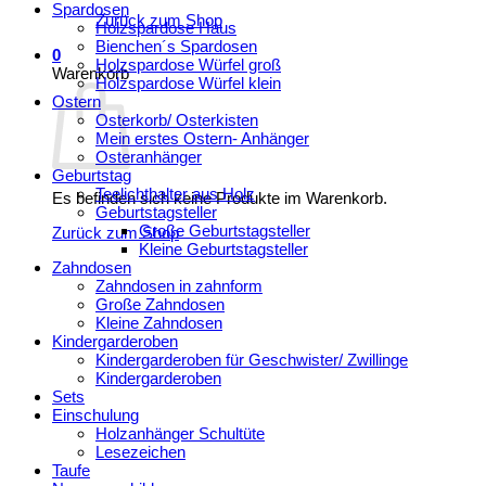
Spardosen
Zurück zum Shop
Holzspardose Haus
Bienchen´s Spardosen
0
Holzspardose Würfel groß
Warenkorb
Holzspardose Würfel klein
Ostern
Osterkorb/ Osterkisten
Mein erstes Ostern- Anhänger
Osteranhänger
Geburtstag
Teelichthalter aus Holz
Es befinden sich keine Produkte im Warenkorb.
Geburtstagsteller
Große Geburtstagsteller
Zurück zum Shop
Kleine Geburtstagsteller
Zahndosen
Zahndosen in zahnform
Große Zahndosen
Kleine Zahndosen
Kindergarderoben
Kindergarderoben für Geschwister/ Zwillinge
Kindergarderoben
Sets
Einschulung
Holzanhänger Schultüte
Lesezeichen
Taufe