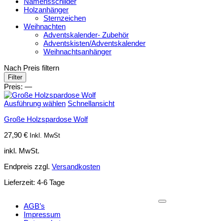
Namensschilder
Holzanhänger
Sternzeichen
Weihnachten
Adventskalender- Zubehör
Adventskisten/Adventskalender
Weihnachtsanhänger
Nach Preis filtern
Min.
Max.
Filter
Preis
Preis
Preis:
—
Ausführung wählen
Schnellansicht
Große Holzspardose Wolf
27,90
€
Inkl. MwSt
inkl. MwSt.
Endpreis zzgl.
Versandkosten
Lieferzeit:
4-6 Tage
AGB’s
Impressum