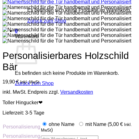
Es befinden sich keine Produkte im Warenkorb.
Zurück zum Shop
0
Warenkorb
Personalisierbares Holzschild
Bär
Es befinden sich keine Produkte im Warenkorb.
19,90
€
Inkl. MwSt
Zurück zum Shop
inkl. MwSt.
Endpreis zzgl.
Versandkosten
Toller Hingucker❤
Lieferzeit:
3-5 Tage
ohne Name
mit Name (
5,00
€
Inkl.
Personalisierung
)
MwSt
Personalisierung