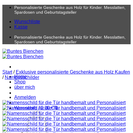
Zum
Personalisierte Geschenke aus Holz für Kinder. Messlatten,
Inhalt
Spardosen und Geburtstagsteller
springen
Wunschliste
Kasse
Personalisierte Geschenke aus Holz für Kinder. Messlatten,
Spardosen und Geburtstagsteller
Start
/
Exklusive personalisierte Geschenke aus Holz Kaufen
Home
/
Namensschilder
Shop
über mich
Anmelden
Warenkorb /
0,00
€
0