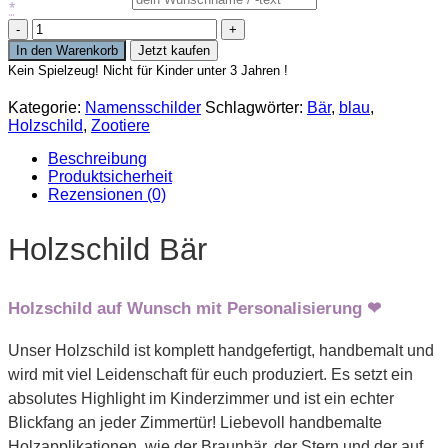
*
Personalisierbares
Holzschild
In den Warenkorb
Jetzt kaufen
Bär
Kein Spielzeug! Nicht für Kinder unter 3 Jahren !
Menge
Kategorie:
Namensschilder
Schlagwörter:
Bär
,
blau
,
Holzschild
,
Zootiere
Beschreibung
Produktsicherheit
Rezensionen (0)
Holzschild Bär
Holzschild auf Wunsch mit Personalisierung ❤
Unser Holzschild ist komplett handgefertigt, handbemalt und
wird mit viel Leidenschaft für euch produziert. Es setzt ein
absolutes Highlight im Kinderzimmer und ist ein echter
Blickfang an jeder Zimmertür! Liebevoll handbemalte
Holzapplikationen, wie der Braunbär, der Stern und der auf