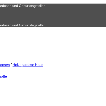
ardosen und Geburtstagsteller
ardosen und Geburtstagsteller
rdosen
/
Holzspardose Haus