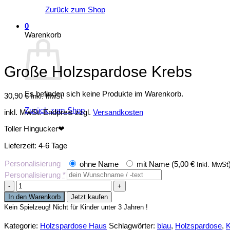
Zurück zum Shop
0
Warenkorb
Große Holzspardose Krebs
Es befinden sich keine Produkte im Warenkorb.
30,90
€
Inkl. MwSt
Zurück zum Shop
inkl. MwSt.
Endpreis zzgl.
Versandkosten
Toller Hingucker❤
Lieferzeit:
4-6 Tage
Personalisierung
ohne Name
mit Name (
5,00
€
Inkl. MwSt
Personalisierung
*
Große
Holzspardose
In den Warenkorb
Jetzt kaufen
Krebs
Kein Spielzeug! Nicht für Kinder unter 3 Jahren !
Menge
Kategorie:
Holzspardose Haus
Schlagwörter:
blau
,
Holzspardose
,
K