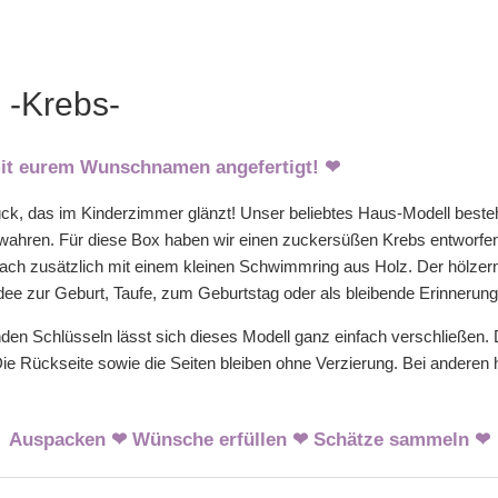
 -Krebs-
mit eurem Wunschnamen angefertigt! ❤
tück, das im Kinderzimmer glänzt! Unser beliebtes Haus-Modell best
wahren. Für diese Box haben wir einen zuckersüßen Krebs entworfen u
Dach zusätzlich mit einem kleinen Schwimmring aus Holz. Der hölzer
dee zur Geburt, Taufe, zum Geburtstag oder als bleibende Erinnerung
n Schlüsseln lässt sich dieses Modell ganz einfach verschließen. D
 Die Rückseite sowie die Seiten bleiben ohne Verzierung. Bei anderen h
Auspacken ❤ Wünsche erfüllen ❤ Schätze sammeln ❤