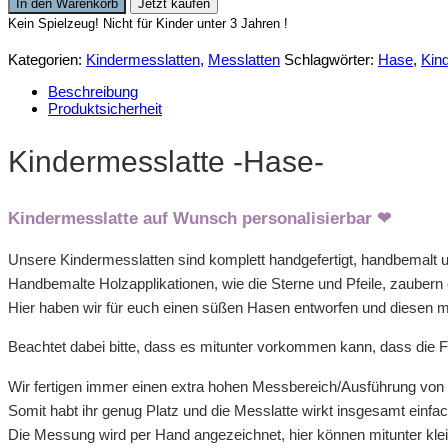
In den Warenkorb
Jetzt kaufen
Menge
Kein Spielzeug! Nicht für Kinder unter 3 Jahren !
Kategorien:
Kindermesslatten
,
Messlatten
Schlagwörter:
Hase
,
Kin
Beschreibung
Produktsicherheit
Kindermesslatte -Hase-
Kindermesslatte auf Wunsch personalisierbar ❤
Unsere Kindermesslatten sind komplett handgefertigt, handbemalt un
Handbemalte Holzapplikationen, wie die Sterne und Pfeile, zaubern e
Hier haben wir für euch einen süßen Hasen entworfen und diesen mit
Beachtet dabei bitte, dass es mitunter vorkommen kann, dass die Far
Wir fertigen immer einen extra hohen Messbereich/Ausführung von
Somit habt ihr genug Platz und die Messlatte wirkt insgesamt einfac
Die Messung wird per Hand angezeichnet, hier können mitunter kle