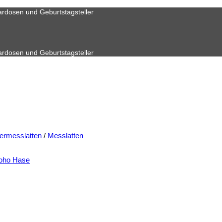
ardosen und Geburtstagsteller
ardosen und Geburtstagsteller
ermesslatten
/
Messlatten