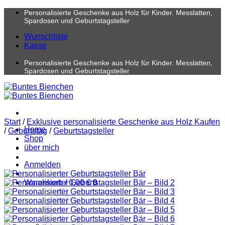
Zum
Personalisierte Geschenke aus Holz für Kinder. Messlatten,
Inhalt
Spardosen und Geburtstagsteller
springen
Wunschliste
Kasse
Personalisierte Geschenke aus Holz für Kinder. Messlatten,
Spardosen und Geburtstagsteller
Start
/
Exklusive personalisierte Geschenke aus Holz Kaufen
Home
/
Geburtstag
/
Geburtstagsteller
Shop
über mich
Anmelden
Warenkorb /
0,00
€
0