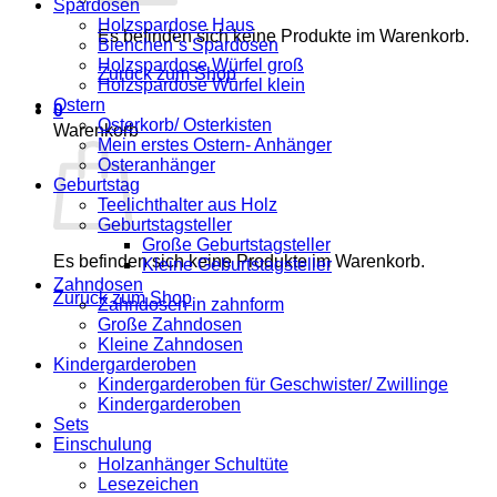
Spardosen
Holzspardose Haus
Es befinden sich keine Produkte im Warenkorb.
Bienchen´s Spardosen
Holzspardose Würfel groß
Zurück zum Shop
Holzspardose Würfel klein
Ostern
0
Osterkorb/ Osterkisten
Warenkorb
Mein erstes Ostern- Anhänger
Osteranhänger
Geburtstag
Teelichthalter aus Holz
Geburtstagsteller
Große Geburtstagsteller
Es befinden sich keine Produkte im Warenkorb.
Kleine Geburtstagsteller
Zahndosen
Zurück zum Shop
Zahndosen in zahnform
Große Zahndosen
Kleine Zahndosen
Kindergarderoben
Kindergarderoben für Geschwister/ Zwillinge
Kindergarderoben
Sets
Einschulung
Holzanhänger Schultüte
Lesezeichen