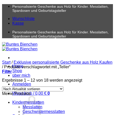
Zum
Personalisierte Geschenke aus Holz für Kinder. Messlatten,
Inhalt
Spardosen und Geburtstagsteller
springen
Wunschliste
Kasse
Personalisierte Geschenke aus Holz für Kinder. Messlatten,
Spardosen und Geburtstagsteller
Start
/
Exklusive personalisierte Geschenke aus Holz Kaufen
Home
/
Produkte verschlagwortet mit „Teller“
Shop
Filter
über mich
Nach
Ergebnisse 1 – 12 von 18 werden angezeigt
Anmelden
Aktualität
sortiert
Warenkorb /
0,00
€
0
Meine Produkte
Kindermesslatten
Messlatten
Geschwistermesslatten