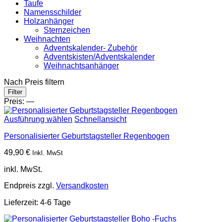
Taufe
Namensschilder
Holzanhänger
Sternzeichen
Weihnachten
Adventskalender- Zubehör
Adventskisten/Adventskalender
Weihnachtsanhänger
Nach Preis filtern
Min.
Max.
Filter
Preis
Preis
Preis:
—
Ausführung wählen
Schnellansicht
Personalisierter Geburtstagsteller Regenbogen
49,90
€
Inkl. MwSt
inkl. MwSt.
Endpreis zzgl.
Versandkosten
Lieferzeit:
4-6 Tage