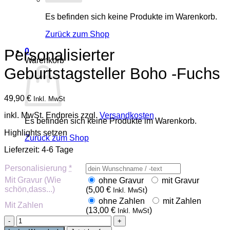
Es befinden sich keine Produkte im Warenkorb.
Zurück zum Shop
Personalisierter
0
Warenkorb
Geburtstagsteller Boho -Fuchs
49,90
€
Inkl. MwSt
inkl. MwSt.
Endpreis zzgl.
Versandkosten
Es befinden sich keine Produkte im Warenkorb.
Highlights setzen
Zurück zum Shop
Lieferzeit:
4-6 Tage
Personalisierung
*
Mit Gravur (Wie
ohne Gravur
mit Gravur
schön,dass...)
(
5,00
€
)
Inkl. MwSt
ohne Zahlen
mit Zahlen
Mit Zahlen
(
13,00
€
)
Inkl. MwSt
Personalisierter
Geburtstagsteller