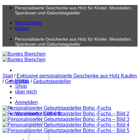
Zum
Personalisierte Geschenke aus Holz für Kinder. Messlatten,
Inhalt
Spardosen und Geburtstagsteller
springen
Wunschliste
Kasse
Personalisierte Geschenke aus Holz für Kinder. Messlatten,
Spardosen und Geburtstagsteller
Start
/
Exklusive personalisierte Geschenke aus Holz Kaufen
Home
/
Geburtstag
/
Geburtstagsteller
Shop
über mich
Anmelden
Warenkorb /
0,00
€
0