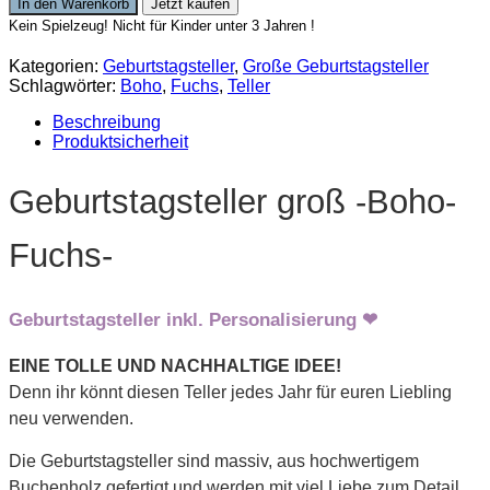
In den Warenkorb
Jetzt kaufen
Boho
Kein Spielzeug! Nicht für Kinder unter 3 Jahren !
-
Fuchs
Kategorien:
Geburtstagsteller
,
Große Geburtstagsteller
Menge
Schlagwörter:
Boho
,
Fuchs
,
Teller
Beschreibung
Produktsicherheit
Geburtstagsteller groß -Boho-
Fuchs-
Geburtstagsteller inkl. Personalisierung ❤
EINE TOLLE UND NACHHALTIGE IDEE!
Denn ihr könnt diesen Teller jedes Jahr für euren Liebling
neu verwenden.
Die Geburtstagsteller sind massiv, aus hochwertigem
Buchenholz gefertigt und werden mit viel Liebe zum Detail