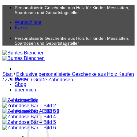
Zum
Personalisierte Geschenke aus Holz für Kinder. Messlatten,
Inhalt
Spardosen und Geburtstagsteller
springen
Wunschliste
Kasse
Personalisierte Geschenke aus Holz für Kinder. Messlatten,
Spardosen und Geburtstagsteller
Start
/
Exklusive personalisierte Geschenke aus Holz Kaufen
Home
/
Zahndosen
/
Große Zahndosen
Shop
über mich
Anmelden
Warenkorb /
0,00
€
0