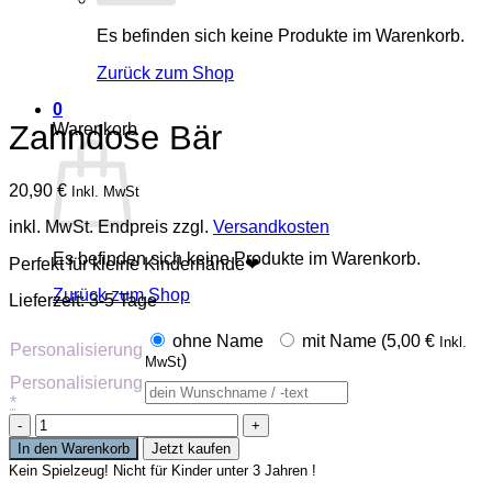
Es befinden sich keine Produkte im Warenkorb.
Zurück zum Shop
0
Zahndose Bär
Warenkorb
20,90
€
Inkl. MwSt
inkl. MwSt.
Endpreis zzgl.
Versandkosten
Es befinden sich keine Produkte im Warenkorb.
Perfekt für kleine Kinderhände❤
Zurück zum Shop
Lieferzeit:
3-5 Tage
ohne Name
mit Name (
5,00
€
Inkl.
Personalisierung
)
MwSt
Personalisierung
*
Zahndose
Bär
In den Warenkorb
Jetzt kaufen
Menge
Kein Spielzeug! Nicht für Kinder unter 3 Jahren !