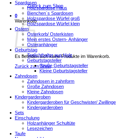
Spardosen
Zurück zum Shop
Holzspardose Haus
Bienchen´s Spardosen
0
Holzspardose Würfel groß
Warenkorb
Holzspardose Würfel klein
Ostern
Osterkorb/ Osterkisten
Mein erstes Ostern- Anhänger
Osteranhänger
Geburtstag
Teelichthalter aus Holz
Es befinden sich keine Produkte im Warenkorb.
Geburtstagsteller
Große Geburtstagsteller
Zurück zum Shop
Kleine Geburtstagsteller
Zahndosen
Zahndosen in zahnform
Große Zahndosen
Kleine Zahndosen
Kindergarderoben
Kindergarderoben für Geschwister/ Zwillinge
Kindergarderoben
Sets
Einschulung
Holzanhänger Schultüte
Lesezeichen
Taufe