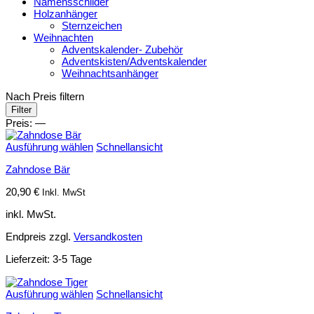
Namensschilder
Holzanhänger
Sternzeichen
Weihnachten
Adventskalender- Zubehör
Adventskisten/Adventskalender
Weihnachtsanhänger
Nach Preis filtern
Min.
Max.
Filter
Preis
Preis
Preis:
—
Ausführung wählen
Schnellansicht
Zahndose Bär
20,90
€
Inkl. MwSt
inkl. MwSt.
Endpreis zzgl.
Versandkosten
Lieferzeit:
3-5 Tage
Ausführung wählen
Schnellansicht