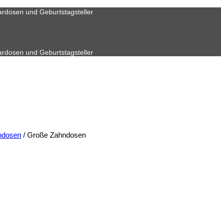
ardosen und Geburtstagsteller
ardosen und Geburtstagsteller
ndosen
/
Große Zahndosen