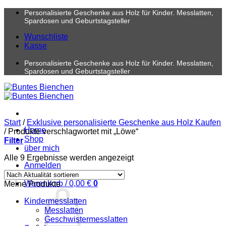
Zum
Personalisierte Geschenke aus Holz für Kinder. Messlatten,
Inhalt
Spardosen und Geburtstagsteller
springen
Wunschliste
Kasse
Personalisierte Geschenke aus Holz für Kinder. Messlatten,
Spardosen und Geburtstagsteller
Start
/
Exklusive personalisierte Geschenke aus Holz Kaufen
Home
/
Produkte verschlagwortet mit „Löwe“
Shop
Filter
über mich
Nach
Alle 9 Ergebnisse werden angezeigt
Anmelden
Aktualität
sortiert
Warenkorb /
0,00
€
0
Meine Produkte
Kindermesslatten
Messlatten
Geschwistermesslatten