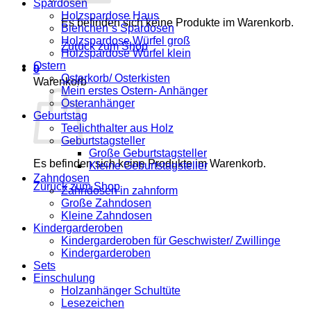
Spardosen
Holzspardose Haus
Es befinden sich keine Produkte im Warenkorb.
Bienchen´s Spardosen
Holzspardose Würfel groß
Zurück zum Shop
Holzspardose Würfel klein
Ostern
0
Osterkorb/ Osterkisten
Warenkorb
Mein erstes Ostern- Anhänger
Osteranhänger
Geburtstag
Teelichthalter aus Holz
Geburtstagsteller
Große Geburtstagsteller
Es befinden sich keine Produkte im Warenkorb.
Kleine Geburtstagsteller
Zahndosen
Zurück zum Shop
Zahndosen in zahnform
Große Zahndosen
Kleine Zahndosen
Kindergarderoben
Kindergarderoben für Geschwister/ Zwillinge
Kindergarderoben
Sets
Einschulung
Holzanhänger Schultüte
Lesezeichen