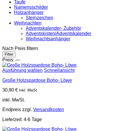
Taufe
Namensschilder
Holzanhänger
Sternzeichen
Weihnachten
Adventskalender- Zubehör
Adventskisten/Adventskalender
Weihnachtsanhänger
Nach Preis filtern
Min.
Max.
Filter
Preis
Preis
Preis:
—
Ausführung wählen
Schnellansicht
Große Holzspardose Boho- Löwe
30,90
€
Inkl. MwSt
inkl. MwSt.
Endpreis zzgl.
Versandkosten
Lieferzeit:
4-6 Tage