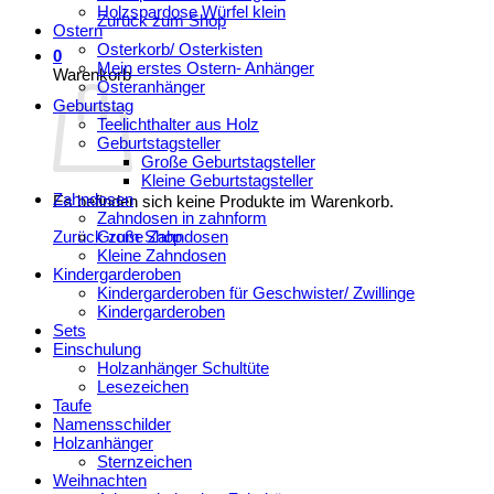
Holzspardose Würfel klein
Zurück zum Shop
Ostern
Osterkorb/ Osterkisten
0
Mein erstes Ostern- Anhänger
Warenkorb
Osteranhänger
Geburtstag
Teelichthalter aus Holz
Geburtstagsteller
Große Geburtstagsteller
Kleine Geburtstagsteller
Zahndosen
Es befinden sich keine Produkte im Warenkorb.
Zahndosen in zahnform
Große Zahndosen
Zurück zum Shop
Kleine Zahndosen
Kindergarderoben
Kindergarderoben für Geschwister/ Zwillinge
Kindergarderoben
Sets
Einschulung
Holzanhänger Schultüte
Lesezeichen
Taufe
Namensschilder
Holzanhänger
Sternzeichen
Weihnachten