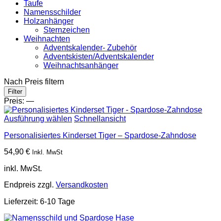
Taufe
Namensschilder
Holzanhänger
Sternzeichen
Weihnachten
Adventskalender- Zubehör
Adventskisten/Adventskalender
Weihnachtsanhänger
Nach Preis filtern
Min.
Max.
Filter
Preis
Preis
Preis:
—
Ausführung wählen
Schnellansicht
Personalisiertes Kinderset Tiger – Spardose-Zahndose
54,90
€
Inkl. MwSt
inkl. MwSt.
Endpreis zzgl.
Versandkosten
Lieferzeit:
6-10 Tage