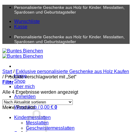
Zum
Personalisierte Geschenke aus Holz für Kinder. Messlatten,
Inhalt
Spardosen und Geburtstagsteller
springen
Wunschliste
Kasse
Personalisierte Geschenke aus Holz für Kinder. Messlatten,
Spardosen und Geburtstagsteller
Start
/
Exklusive personalisierte Geschenke aus Holz Kaufen
Home
/
Produkte verschlagwortet mit „Set“
Shop
Filter
über mich
Nach
Alle 4 Ergebnisse werden angezeigt
Anmelden
Aktualität
sortiert
Warenkorb /
0,00
€
0
Meine Produkte
Kindermesslatten
Messlatten
Geschwistermesslatten