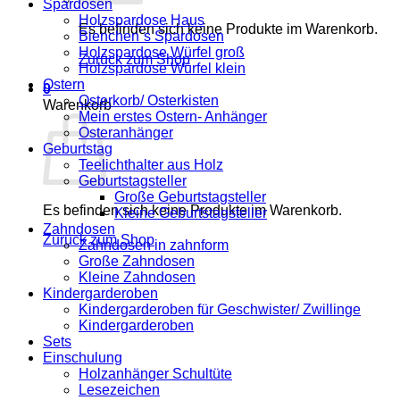
Spardosen
Holzspardose Haus
Es befinden sich keine Produkte im Warenkorb.
Bienchen´s Spardosen
Holzspardose Würfel groß
Zurück zum Shop
Holzspardose Würfel klein
Ostern
0
Osterkorb/ Osterkisten
Warenkorb
Mein erstes Ostern- Anhänger
Osteranhänger
Geburtstag
Teelichthalter aus Holz
Geburtstagsteller
Große Geburtstagsteller
Es befinden sich keine Produkte im Warenkorb.
Kleine Geburtstagsteller
Zahndosen
Zurück zum Shop
Zahndosen in zahnform
Große Zahndosen
Kleine Zahndosen
Kindergarderoben
Kindergarderoben für Geschwister/ Zwillinge
Kindergarderoben
Sets
Einschulung
Holzanhänger Schultüte
Lesezeichen