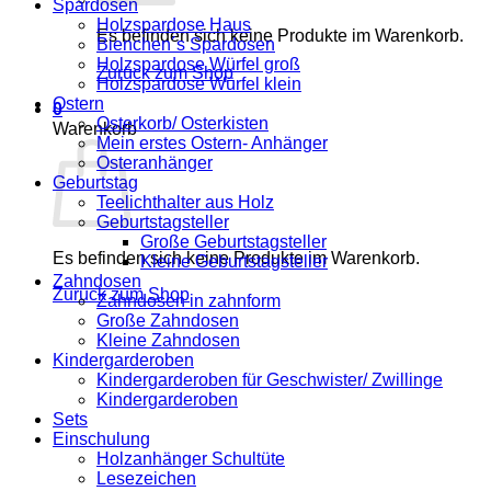
Spardosen
Holzspardose Haus
Es befinden sich keine Produkte im Warenkorb.
Bienchen´s Spardosen
Holzspardose Würfel groß
Zurück zum Shop
Holzspardose Würfel klein
Ostern
0
Osterkorb/ Osterkisten
Warenkorb
Mein erstes Ostern- Anhänger
Osteranhänger
Geburtstag
Teelichthalter aus Holz
Geburtstagsteller
Große Geburtstagsteller
Es befinden sich keine Produkte im Warenkorb.
Kleine Geburtstagsteller
Zahndosen
Zurück zum Shop
Zahndosen in zahnform
Große Zahndosen
Kleine Zahndosen
Kindergarderoben
Kindergarderoben für Geschwister/ Zwillinge
Kindergarderoben
Sets
Einschulung
Holzanhänger Schultüte
Lesezeichen