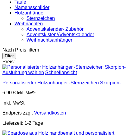
Taufe
Namensschilder
Holzanhänger
Sternzeichen
Weihnachten
Adventskalender- Zubehör
Adventskisten/Adventskalender
Weihnachtsanhänger
Nach Preis filtern
Min.
Max.
Filter
Preis
Preis
Preis:
—
Ausführung wählen
Schnellansicht
Personalisierter Holzanhänger -Sternzeichen Skorpion-
6,90
€
Inkl. MwSt
inkl. MwSt.
Endpreis zzgl.
Versandkosten
Lieferzeit:
1-2 Tage