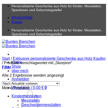
Zum
Personalisierte Geschenke aus Holz für Kinder. Messlatten,
Inhalt
Spardosen und Geburtstagsteller
springen
Wunschliste
Kasse
Personalisierte Geschenke aus Holz für Kinder. Messlatten,
Spardosen und Geburtstagsteller
Start
/
Exklusive personalisierte Geschenke aus Holz Kaufen
Home
/
Produkte verschlagwortet mit „Skorpion“
Shop
Filter
über mich
Nach
Alle 2 Ergebnisse werden angezeigt
Anmelden
Aktualität
sortiert
Warenkorb /
0,00
€
0
Meine Produkte
Kindermesslatten
Messlatten
Geschwistermesslatten