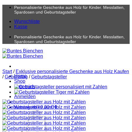
Zum
Personalisierte Geschenke aus Holz für Kinder. Messlatten,
Inhalt
Spardosen und Geburtstagsteller
springen
Wunschliste
Kasse
Personalisierte Geschenke aus Holz für Kinder. Messlatten,
Spardosen und Geburtstagsteller
Start
/
Exklusive personalisierte Geschenke aus Holz Kaufen
Home
/
Geburtstag
/
Geburtstagsteller
Shop
über mich
Anmelden
Warenkorb /
0,00
€
0