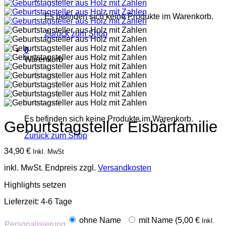
Es befinden sich keine Produkte im Warenkorb.
Zurück zum Shop
0
Warenkorb
Es befinden sich keine Produkte im Warenkorb.
Geburtstagsteller Eisbärfamilie
Zurück zum Shop
34,90
€
Inkl. MwSt
inkl. MwSt.
Endpreis zzgl.
Versandkosten
Highlights setzen
Lieferzeit:
4-6 Tage
ohne Name
mit Name (
5,00
€
Inkl.
Personalisierung