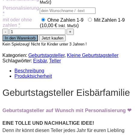
)
MwSt
Personalisierung
*
mit oder ohne
Ohne Zahlen 1-9
Mit Zahlen 1-9
zahlen
*
(
10,00
€
)
Inkl. MwSt
Geburtstagsteller
Eisbärfamilie
In den Warenkorb
Jetzt kaufen
Menge
Kein Spielzeug! Nicht für Kinder unter 3 Jahren !
Kategorien:
Geburtstagsteller
,
Kleine Geburtstagsteller
Schlagwörter:
Eisbär
,
Teller
Beschreibung
Produktsicherheit
Geburtstagsteller Eisbärfamilie
Geburtstagsteller auf Wunsch mit Personalisierung ❤
EINE TOLLE UND NACHHALTIGE IDEE!
Denn ihr könnt diesen Teller jedes Jahr für euren Liebling